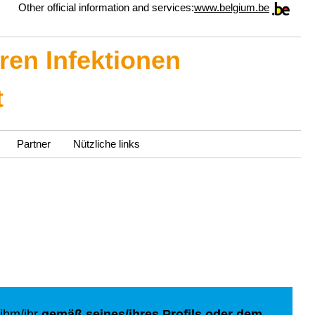
Other official information and services:
www.belgium.be
ren Infektionen
t
Partner
Nützliche links
 ihm/ihr
gemäß seines/ihres Profils oder dem