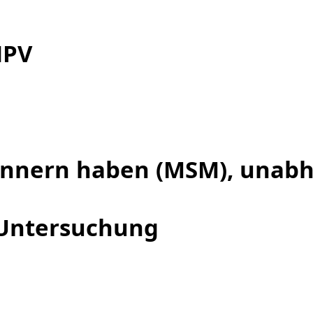
HPV
ännern haben (MSM), unab
 Untersuchung